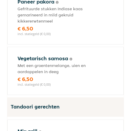
Paneer pakora
Gefrituurde stukken Indiase kaas
gemarineerd in mild gekruid
kikkererwtenmeel
€ 6,50
incl. statiegeld (€ 0,00)
Vegetarisch samosa
Met een groentenmelange, uien en
aardappelen in deeg
€ 6,50
incl. statiegeld (€ 0,00)
Tandoori gerechten