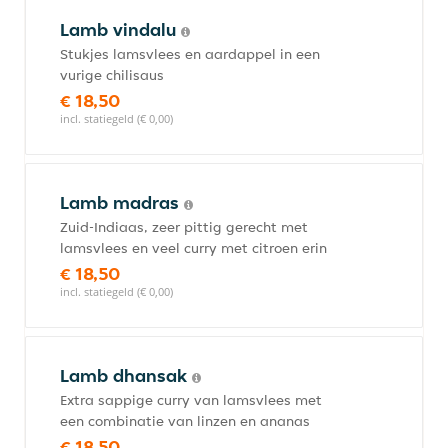
Lamb vindalu
Stukjes lamsvlees en aardappel in een
vurige chilisaus
€ 18,50
incl. statiegeld (€ 0,00)
Lamb madras
Zuid-Indiaas, zeer pittig gerecht met
lamsvlees en veel curry met citroen erin
€ 18,50
incl. statiegeld (€ 0,00)
Lamb dhansak
Extra sappige curry van lamsvlees met
een combinatie van linzen en ananas
€ 18,50