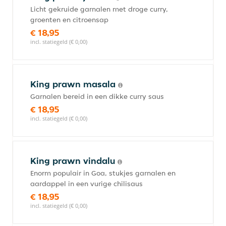
Licht gekruide garnalen met droge curry,
groenten en citroensap
€ 18,95
incl. statiegeld (€ 0,00)
King prawn masala
Garnalen bereid in een dikke curry saus
€ 18,95
incl. statiegeld (€ 0,00)
King prawn vindalu
Enorm populair in Goa, stukjes garnalen en
aardappel in een vurige chilisaus
€ 18,95
incl. statiegeld (€ 0,00)