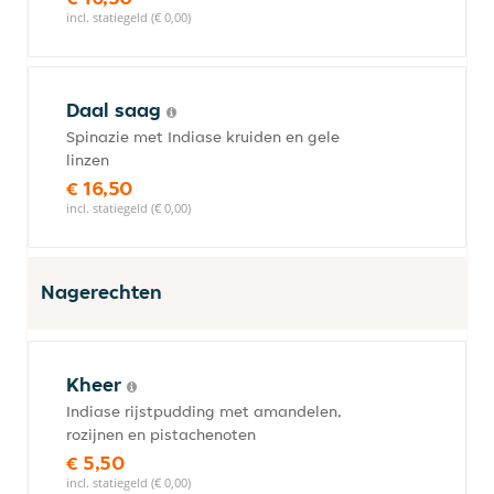
incl. statiegeld (€ 0,00)
Daal saag
Spinazie met Indiase kruiden en gele
linzen
€ 16,50
incl. statiegeld (€ 0,00)
Nagerechten
Kheer
Indiase rijstpudding met amandelen,
rozijnen en pistachenoten
€ 5,50
incl. statiegeld (€ 0,00)