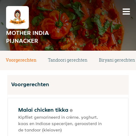
MOTHER INDIA
PIJNACKER
Voorgerechten
Tandoori gerechten
Biryani gerechten
Voorgerechten
Malai chicken tikka
Kipfilet gemarineerd in crème, yoghurt,
kaas en Indiase specerijen, geroosterd in
de tandoor (kleioven)