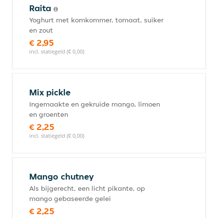
Raita
Yoghurt met komkommer, tomaat, suiker
en zout
€ 2,95
incl. statiegeld (€ 0,00)
Mix pickle
Ingemaakte en gekruide mango, limoen
en groenten
€ 2,25
incl. statiegeld (€ 0,00)
Mango chutney
Als bijgerecht, een licht pikante, op
mango gebaseerde gelei
€ 2,25