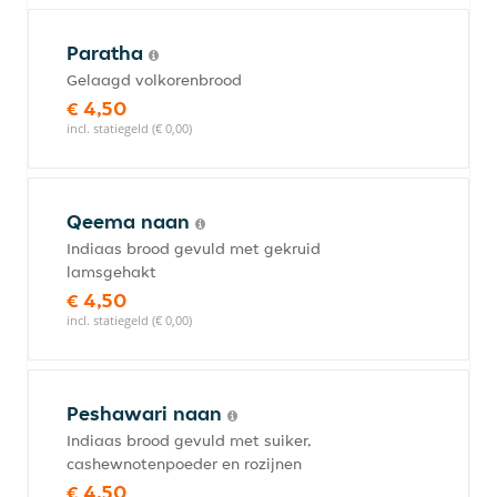
Paratha
Gelaagd volkorenbrood
€ 4,50
incl. statiegeld (€ 0,00)
Qeema naan
Indiaas brood gevuld met gekruid
lamsgehakt
€ 4,50
incl. statiegeld (€ 0,00)
Peshawari naan
Indiaas brood gevuld met suiker,
cashewnotenpoeder en rozijnen
€ 4,50