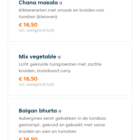
Chana masala
Kikkererwten met smaak en kruiden van
tandoor (kleioven)
€ 16,50
incl. statiegeld (€ 0,00)
Mix vegetable
Licht gekruide tuingroenten met zachte
kruiden, standaard curry
€ 16,50
incl. statiegeld (€ 0,00)
Baigan bhurta
Aubergines eerst gebakken in de tandoor,
gestampt, gekruid en gekookt met verse
kruiden en uien en tomaten
€ 16,50