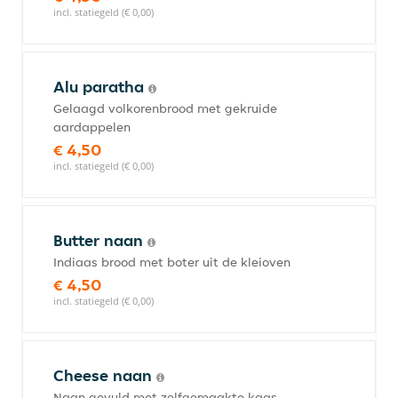
incl. statiegeld (€ 0,00)
Alu paratha
Gelaagd volkorenbrood met gekruide
aardappelen
€ 4,50
incl. statiegeld (€ 0,00)
Butter naan
Indiaas brood met boter uit de kleioven
€ 4,50
incl. statiegeld (€ 0,00)
Cheese naan
Naan gevuld met zelfgemaakte kaas