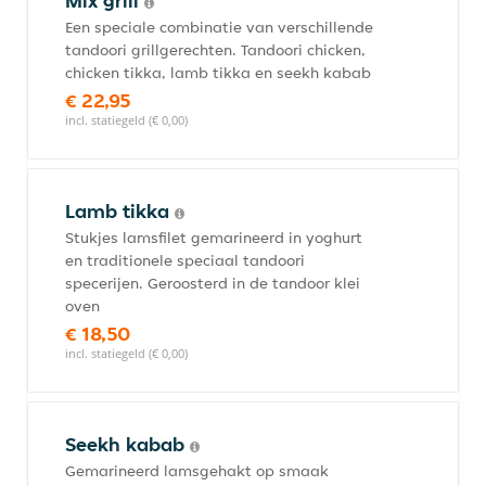
Mix grill
Een speciale combinatie van verschillende
tandoori grillgerechten. Tandoori chicken,
chicken tikka, lamb tikka en seekh kabab
€ 22,95
incl. statiegeld (€ 0,00)
Lamb tikka
Stukjes lamsfilet gemarineerd in yoghurt
en traditionele speciaal tandoori
specerijen. Geroosterd in de tandoor klei
oven
€ 18,50
incl. statiegeld (€ 0,00)
Seekh kabab
Gemarineerd lamsgehakt op smaak